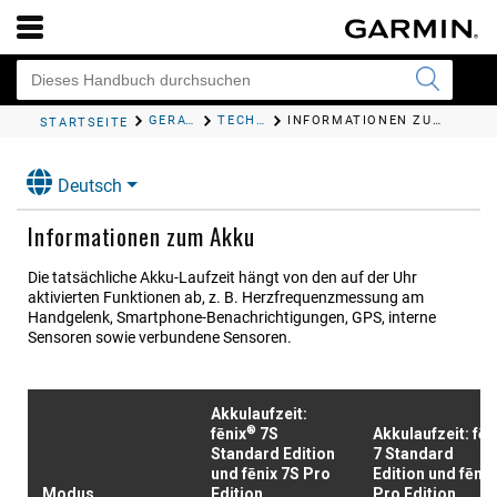
GERÄTEINFORMATIONEN
TECHNISCHE DATEN
INFORMATIONEN ZUM AKKU
STARTSEITE
Deutsch
Informationen zum Akku
Die tatsächliche Akku-Laufzeit hängt von den auf der Uhr
aktivierten Funktionen ab, z. B. Herzfrequenzmessung am
Handgelenk, Smartphone-Benachrichtigungen, GPS, interne
Sensoren sowie verbundene Sensoren.
Akkulaufzeit:
®
fēnix
7S
Akkulaufzeit:
fēn
Standard Edition
7 Standard
und
fēnix 7S Pro
Edition
und
fēnix
Modus
Edition
Pro Edition