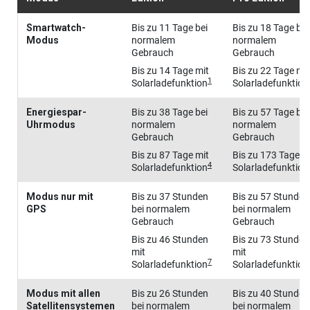
Smartwatch-
Bis zu 11 Tage bei
Bis zu 18 Tage bei
Modus
normalem
normalem
Gebrauch
Gebrauch
Bis zu 14 Tage mit
Bis zu 22 Tage mit
1
Solarladefunktion
Solarladefunktion
Energiespar-
Bis zu 38 Tage bei
Bis zu 57 Tage bei
Uhrmodus
normalem
normalem
Gebrauch
Gebrauch
Bis zu 87 Tage mit
Bis zu 173 Tage m
4
Solarladefunktion
Solarladefunktion
Modus nur mit
Bis zu 37 Stunden
Bis zu 57 Stunden
GPS
bei normalem
bei normalem
Gebrauch
Gebrauch
Bis zu 46 Stunden
Bis zu 73 Stunden
mit
mit
7
Solarladefunktion
Solarladefunktion
Modus mit allen
Bis zu 26 Stunden
Bis zu 40 Stunden
Satellitensystemen
bei normalem
bei normalem